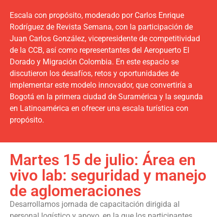
Escala con propósito, moderado por Carlos Enrique
Rodríguez de Revista Semana, con la participación de
Juan Carlos González, vicepresidente de competitividad
de la CCB, así como representantes del Aeropuerto El
Dorado y Migración Colombia. En este espacio se
discutieron los desafíos, retos y oportunidades de
implementar este modelo innovador, que convertiría a
Bogotá en la primera ciudad de Suramérica y la segunda
en Latinoamérica en ofrecer una escala turística con
propósito.
Martes 15 de julio: Área en
vivo lab: seguridad y manejo
de aglomeraciones
Desarrollamos jornada de capacitación dirigida al
personal logístico y apoyo, en la que los participantes