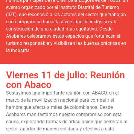
Fuimos partícipes de la Gran Gala Bogotá es de Todos, un
evento organizado por el Instituto Distrital de Turismo
(IDT), que reconoció a los actores del sector que trabajan
con compromiso hacia la diversidad, la inclusión y la
construcción de una ciudad más equitativa. Desde
Asobares celebramos estos espacios que fortalecen el
turismo responsable y visibilizan las buenas prácticas en
la industria.
Viernes 11 de julio: Reunión
con Abaco
Sostuvimos una importante reunión con ABACO, en el
marco de la movilización nacional para combatir el
hambre que afecta a miles de colombianos. Desde
Asobares manifestamos nuestro compromiso con esta
causa, explorando formas de articulación que permitan al
sector aportar de manera solidaria y efectiva a esta