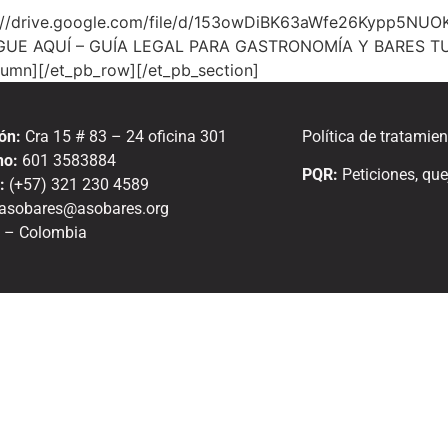
tps://drive.google.com/file/d/153owDiBK63aWfe26Kypp5NU
UE AQUÍ – GUÍA LEGAL PARA GASTRONOMÍA Y BARES TURÍST
lumn][/et_pb_row][/et_pb_section]
ón:
Cra 15 # 83 – 24 oficina 301
Política de tratamie
no:
601 3583884
PQR:
Peticiones, qu
:
(+57) 321 230 4589
asobares@asobares.org
 – Colombia