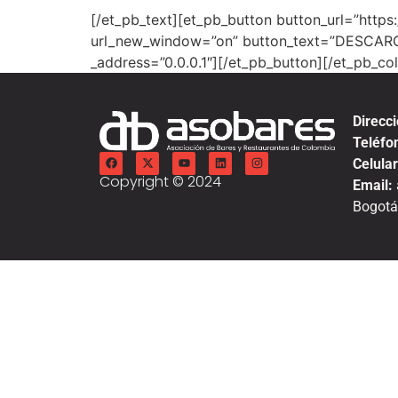
[/et_pb_text][et_pb_button button_url=”ht
url_new_window=”on” button_text=”DESCARG
_address=”0.0.0.1″][/et_pb_button][/et_pb_co
Direcci
Teléfo
Celular
Copyright © 2024
Email:
Bogotá