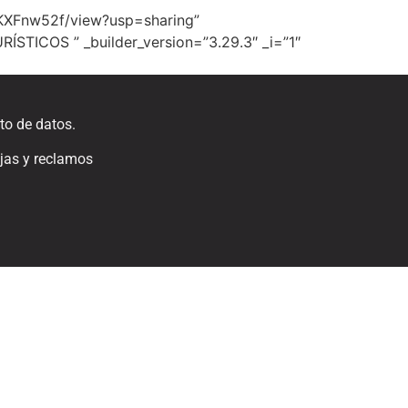
OKXFnw52f/view?usp=sharing”
ICOS ” _builder_version=”3.29.3″ _i=”1″
nto de datos.
ejas y reclamos